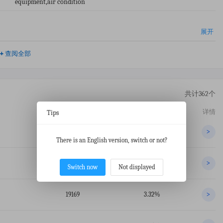
equipment,air condition
展开
+
查阅全部
共计362个
交易数
占比
详情
Tips
38677
6.70%
>
There is an English version, switch or not?
22889
3.97%
>
Switch now
Not displayed
19169
3.32%
>