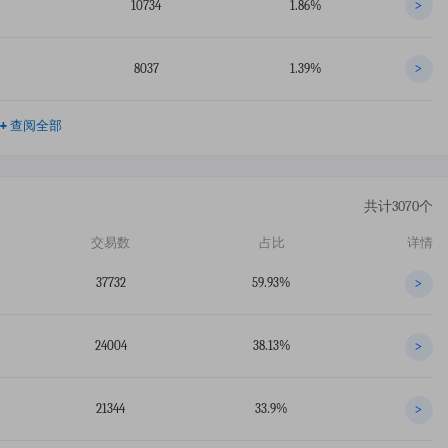
10734
1.86%
>
8037
1.39%
>
+
查阅全部
共计3070个
交易数
占比
详情
37732
59.93%
>
24004
38.13%
>
21344
33.9%
>