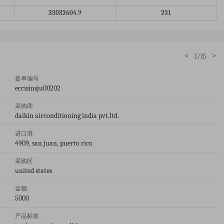
33032604.9
231
<
>
1/15
提单编号
eccisinsju00202
采购商
daikin airconditioning india pvt.ltd.
进口港
4909, san juan, puerto rico
采购区
united states
金额
5000
产品标签