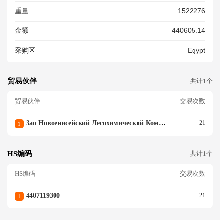
АННЫЕ,НЕ ОБТЕСАННЫЕ,Н
重量
1522276
Е ШЛИФОВАННЫЕ,НЕ ИМЕ
ЮЩИЕ СОЕДИНЕНИЯ В ШИ
金额
440605.14
П,ДЛЯ СТРОИТЕЛЬНЫХ ЦЕЛ
ЕЙ ВСЕГО 146331 ШТУК СО
采购区
Egypt
РТ SF,IV,V ГОСТ 26002-83;С
ОРТ I-IV ГОСТ 8486-86 НОМ
ИНАЛЬНЫЕ РАЗМЕРЫ: ДЛИ
НА:2700,3000,3300,3600,400
贸易伙伴
共计1个
0,4200,4500,4800,5100,5400,
5700,6000ММ ШИРИНА:225,
贸易伙伴
交易次数
200,175,150,125,100ММ, ТО
ЛЩИНА:50,47,25,19ММ ПО Г
Зао Новоенисейский Лесохимический Комплекс
21
1
ОСТ 24454-80 ПРЕДЕЛЬНЫЕ
ОТКЛОНЕНИЯ ОТ НОМ.РАЗ
МЕРОВ:ПО ДЛ.+15ММ,ПО Ш
HS编码
共计1个
Р.+3ММ;ПО ТЛ.+2ММ ПО ГО
СТ 26002-83, ПРИПУСКИ НА
HS编码
交易次数
ВЕЛИЧИНУ УСУШКИ ОТСУТ
СТВУЮТ; ОБЪЕМ НОМИНАЛ
4407119300
21
1
ЬНЫЙ 2927,451М3,ОБЪЕМ
ФАКТИЧЕСКИЙ 3175,54М3 П
О М 13-24-13 ФР.1.27.2014.1