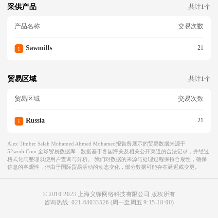
采供产品
共计1个
7136 ФАКТУРНАЯ СТ-ТЬ:47
0,497М3-148$/М3, 67,933М3-
产品名称
交易次数
163$/М3, 322,937М3-158$/М
3, 214,308М3-164$/М3, 57,27
8М3-165 $/М3, 37,758М3-134
Sawmills
21
1
$/М3, 403,200М3-128$/М3, 8,
305М3-138$/М3, 59,037М3-1
44$/М3, 50,667М3-143$/М3,
贸易区域
共计1个
103,240М3-145$/М3, 52,731
М3-114$/М3, 359,829М3-108
贸易区域
交易次数
$/М3, 392,127М3-118$/М3, 1
20,421М3-124$/М3, 70,200М
Russia
21
1
3-123$/М3, 136,983М3-125$/
М3 :ДЛ.6000 ММ, Ш. 100 М
М, ТЛ. 50 ММ :ДЛ.6000 ММ,
Alex Timber Salah Mohamed Ahmed Mohamed报告所展示的贸易数据来源于
52wmb.com 全球贸易数据库，数据基于各国海关及相关公开渠道的合法记录，并经过
Ш. 100 ММ, ТЛ. 50 ММ :ДЛ.5
格式化与整理以便用户查询与分析。 我们对数据的来源与处理过程保持合规性，确保
700 ММ, Ш. 100 ММ, ТЛ. 50
信息的客观性，但由于国际贸易活动的动态变化，部分数据可能存在延迟或变更。
ММ :ДЛ.5400 ММ, Ш. 100 М
М, ТЛ. 50 ММ :ДЛ.5100 ММ,
Ш. 100 ММ, ТЛ. 50 ММ :ДЛ.4
© 2010-2023 上海义缘网络科技有限公司 版权所有
800 ММ, Ш. 100 ММ, ТЛ. 50
咨询热线:
021-64033526
(周一至周五 9:15-18:00)
ММ :ДЛ.4500 ММ, Ш. 100 М