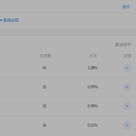
展开
+
查阅全部
共计17个
交易数
占比
详情
43
1.38%
>
31
0.99%
>
31
0.99%
>
16
0.51%
>