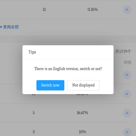
11
0.35%
>
+
查阅全部
共计19个
Tips
交易数
占比
详情
There is an English version, switch or not?
10
33.33%
>
Switch now
Not displayed
10
33.33%
>
5
16.67%
>
3
10%
>