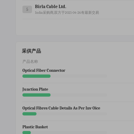
Birla Cable Ltd.
5
India采购商,双方于2021-04-26有最新交易
采供产品
产品名称
Optical Fiber Connector
Junction Plate
Optical Fibres Cable Details As Per Inv Oice
Plastic Basket