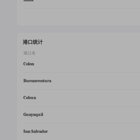
港口统计
港口名
Colon
Buenaventura
Cobun
Guayaquil
San Salvador