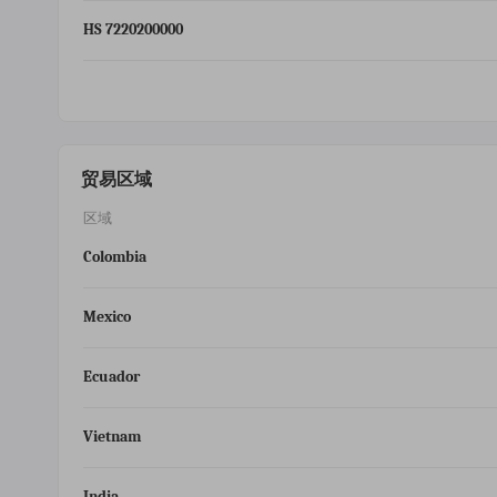
HS 7220200000
贸易区域
区域
Colombia
Mexico
Ecuador
Vietnam
India