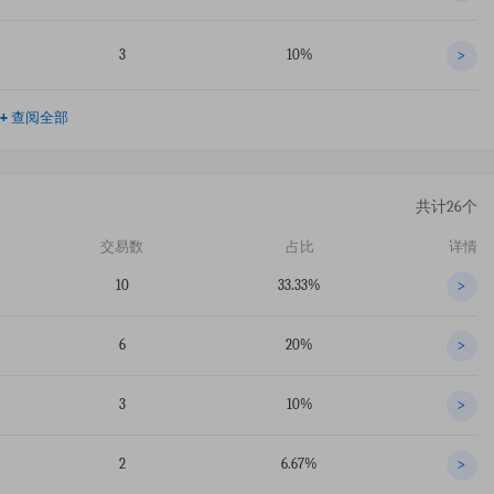
3
10%
>
+
查阅全部
共计26个
交易数
占比
详情
10
33.33%
>
6
20%
>
3
10%
>
2
6.67%
>