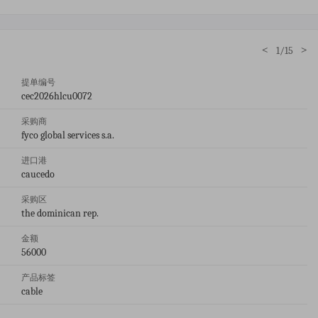
<
>
1/15
提单编号
cec2026hlcu0072
采购商
fyco global services s.a.
进口港
caucedo
采购区
the dominican rep.
金额
56000
产品标签
cable