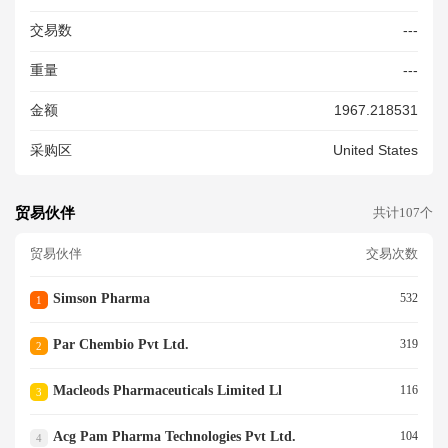
ETAIL IS AS UNDER:- 1. FLU
交易数
---
RBIPROFEN USP BATCH NO
. FLN-B2601003 MFG DATE.
重量
---
02/2026 EXP DATE 01/2028 O
RIGIN INDIA QUANTITY =25
金额
1967.218531
KG NET
采购区
United States
贸易伙伴
共计107个
贸易伙伴
交易次数
Simson Pharma
532
1
Par Chembio Pvt Ltd.
319
2
Macleods Pharmaceuticals Limited Ll
116
3
Acg Pam Pharma Technologies Pvt Ltd.
104
4