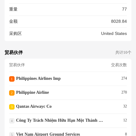
重量
77
金额
8028.84
采购区
United States
贸易伙伴
共计10个
贸易伙伴
交易次数
Philippines Airlines Imp
274
1
Philippine Airline
270
2
Qantas Airwayc Co
32
3
Công Ty Trách Nhiệm Hữu Hạn Một Thành Viên Dịch Vụ Mặt Đất Sân Bay Việt Nam
12
4
Viet Nam Airport Ground Services
8
5