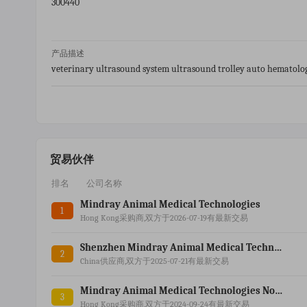
300440
产品描述
veterinary ultrasound system ultrasound trolley auto hematology
probe 8pin spo2 extension cable
贸易伙伴
排名
公司名称
Mindray Animal Medical Technologies
1
Hong Kong采购商,双方于2026-07-19有最新交易
Shenzhen Mindray Animal Medical Technologies Co.ltd.
2
China供应商,双方于2025-07-21有最新交易
Mindray Animal Medical Technologies North America Co.ltd.
3
Hong Kong采购商,双方于2024-09-24有最新交易