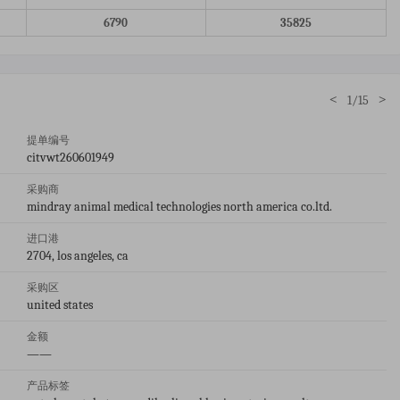
6790
35825
<
>
1/15
提单编号
citvwt260601949
采购商
mindray animal medical technologies north america co.ltd.
进口港
2704, los angeles, ca
采购区
united states
金额
——
产品标签