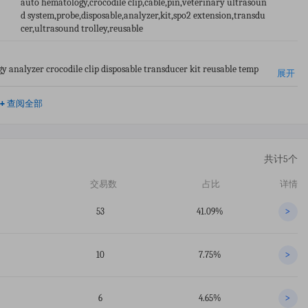
auto hematology,crocodile clip,cable,pin,veterinary ultrasoun
d system,probe,disposable,analyzer,kit,spo2 extension,transdu
cer,ultrasound trolley,reusable
 analyzer crocodile clip disposable transducer kit reusable temp
展开
+
查阅全部
共计5个
交易数
占比
详情
53
41.09%
>
10
7.75%
>
6
4.65%
>