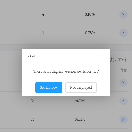
4
3.10%
>
1
0.78%
>
Tips
共计117个
交易数
占比
详情
There is an English version, switch or not?
18
50%
>
Switch now
Not displayed
13
36.11%
>
13
36.11%
>