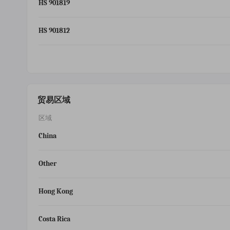
HS 901819
HS 901812
贸易区域
区域
China
Other
Hong Kong
Costa Rica