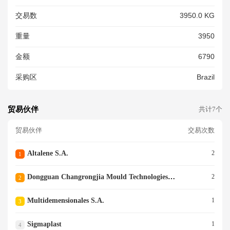
NTES, EQUIPADOS COM DIS
交易数
3950.0 KG
POSITIVO DE ELEVAçãO|BEN
S DE CAPITAL (EXCETO EQU
重量
3950
IPAMENTOS DE TRANSPORT
E)|PRODUTOS MANUFATUR
金额
6790
ADOS|FABRICAçãO DE EQUI
PAMENTOS DE ELEVAçãO E
采购区
Brazil
MANUSEIO|MAQUINAS E AP
ARELHOS
贸易伙伴
共计7个
贸易伙伴
交易次数
Altalene S.a.
2
1
Dongguan Changrongjia Mould Technologies Co
2
2
Multidemensionales S.a.
1
3
Sigmaplast
1
4