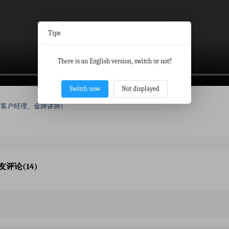
Tips
There is an English version, switch or not?
Switch now
Not displayed
客户经理、金牌讲师)
友评论(14)