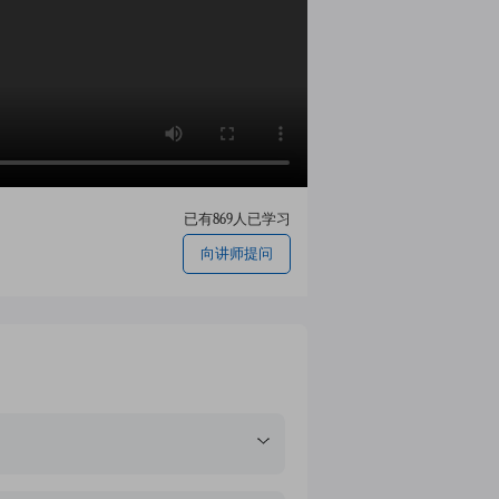
已有869人已学习
向讲师提问