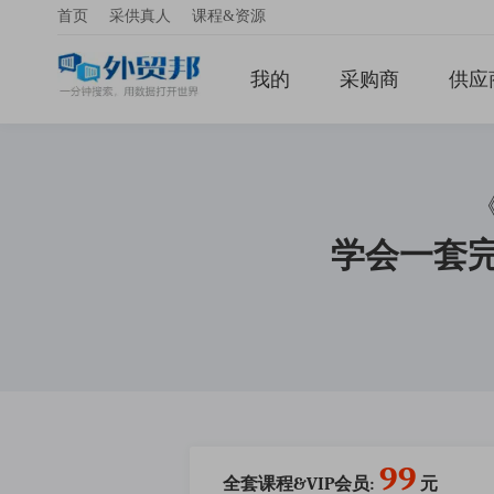
首页
采供真人
课程&资源
我的
采购商
供应
学会一套
99
全套课程&VIP会员:
元