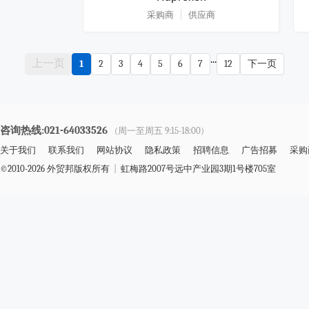
采购商
供应商
...
上一页
1
2
3
4
5
6
7
12
下一页
咨询热线:021-64033526
(周一至周五 9:15-18:00)
关于我们
联系我们
网站协议
隐私政策
招聘信息
广告招募
采购
©2010-2026 外贸邦版权所有
|
虹梅路2007号远中产业园3期1号楼705室