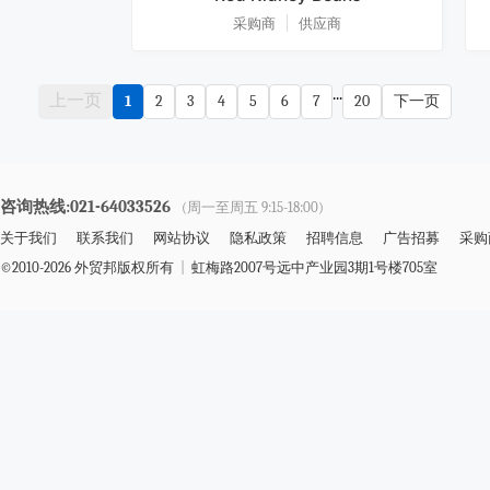
采购商
供应商
...
上一页
1
2
3
4
5
6
7
20
下一页
咨询热线:021-64033526
(周一至周五 9:15-18:00)
关于我们
联系我们
网站协议
隐私政策
招聘信息
广告招募
采购
©2010-2026 外贸邦版权所有
|
虹梅路2007号远中产业园3期1号楼705室