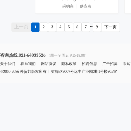
采购商
供应商
...
上一页
1
2
3
4
5
6
7
9
下一页
咨询热线:021-64033526
(周一至周五 9:15-18:00)
关于我们
联系我们
网站协议
隐私政策
招聘信息
广告招募
采购
©2010-2026 外贸邦版权所有
|
虹梅路2007号远中产业园3期1号楼705室