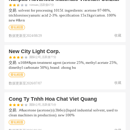
vietnam,活跃值67分
交易:
solvent for processing 1015f. ingredients: acetone 97-98%,
trichloroisocyanuric acid 2-3%. specification 15x1kgs/carton. 100%
new #&vn
黄钻精搜
收藏
数据更新至
2024/08/29
New City Light Corp.
国际公司,活跃值77分
交易:
u168#&pm treatment agent (acetone 25%, methyl acetate 25%,
dimethyl carbonate 50%), brand: zhong bu
黄钻精搜
收藏
数据更新至
2026/07/07
Cong Ty Tnhh Hoa Chat Viet Quang
国际公司,活跃值75分
交易:
.#&acetone (acetone) (c3h6o) (liquid industrial solvent, used to
clean machines in production). new 100%
黄钻精搜