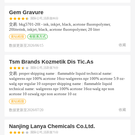
Gem Gravure
国际公司,活跃值86分
交易:
bkg5701-20l - ink, inkjet, black, acetone fluoropolymer,
20literink, inkjet, black, acetone fluoropolymer, 20 liter
黄钻精搜
有联系方式
收藏
数据更新至
2026/06/15
Tsm Brands Kozmetik Dis Tic.as
国际公司,活跃值76分
交易:
proper shipping name : flammable liquid technical name:
walgreens npr 100% acetone 16oz-walgreens npr 100% acetone 5.9 oz-
walg npr regular 10 ozproper shipping name : flammable liquid
technical name: walgreens npr 100% acetone 16oz-walg npr non
acetone 10 ozwalg npr non acetone 10 oz
黄钻精搜
收藏
数据更新至
2026/07/20
Nanjing Lanya Chemicals Co.ltd.
国际公司,活跃值75分