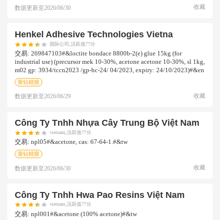
收藏
数据更新至
2026/06/30
Henkel Adhesive Technologies Vietna
国际公司,活跃值77分
交易:
269847103#&loctite bondace 8800b-2(e) glue 15kg (for
industrial use) (precursor mek 10-30%, acetone acetone 10-30%, sl 1kg,
m02 gp: 3934/tccn2023 /gp-hc-24/ 04/2023, expiry: 24/10/2023)#&en
黄钻精搜
收藏
数据更新至
2026/06/29
Công Ty Tnhh Nhựa Cây Trung Bộ Việt Nam
vietnam,活跃值77分
交易:
npl05#&acetone, cas: 67-64-1.#&tw
黄钻精搜
收藏
数据更新至
2026/06/30
Công Ty Tnhh Hwa Pao Resins Việt Nam
vietnam,活跃值77分
交易:
npl001#&acetone (100% acetone)#&tw