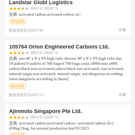
Landstar Globl Logistics
国际公司,活跃值77分
交易:
activated carbon activated carbon cn>
黄钻精搜
收藏
数据更新至
2026/07/06
105764 Orion Engineered Carbons Ltd.
国际公司,活跃值77分
交易:
one 40' x 8' x 9'6 high cube slacone 40' x 8' x 9'6 high cube slac
19 pallets19 pallets of 760 bagsof 760 bags corax n990corax n990
carbon black non-activated,carbon black non-activated, non activated,
mineral origin.non activated, mineral origin. not dangerous according
tonot dangerous according to [more]
黄钻精搜
收藏
数据更新至
2026/07/15
Ajinmoto Singapore Pte Ltd.
国际公司,活跃值77分
交易:
activated carbon (activated carbon - activated carbon s5v)
450kg/1bag, for internal production hsd 03/2025