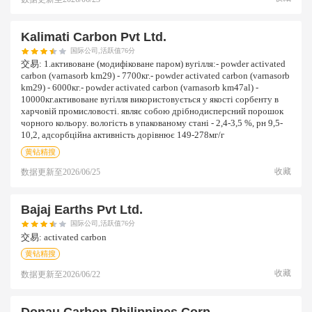
Kalimati Carbon Pvt Ltd.
国际公司,活跃值76分
交易:
1.активоване (модифіковане паром) вугілля:- powder activated
carbon (varnasorb km29) - 7700кг.- powder activated carbon (varnasorb
km29) - 6000кг.- powder activated carbon (varnasorb km47al) -
10000кг.активоване вугілля використовується у якості сорбенту в
харчовій промисловості. являє собою дрібнодисперсний порошок
чорного кольору. вологість в упакованому стані - 2,4-3,5 %, рн 9,5-
10,2, адсорбційна активність дорівнює 149-278мг/г
黄钻精搜
收藏
数据更新至
2026/06/25
Bajaj Earths Pvt Ltd.
国际公司,活跃值76分
交易:
activated carbon
黄钻精搜
收藏
数据更新至
2026/06/22
Donau Carbon Philippines Corp.