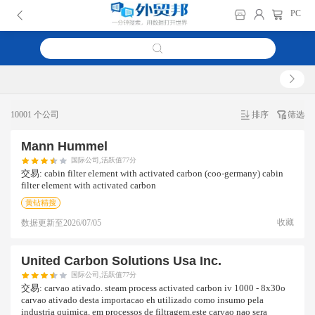
PC
10001 个公司
排序
筛选
Mann Hummel
国际公司,活跃值77分
交易:
cabin filter element with activated carbon (coo-germany) cabin
filter element with activated carbon
黄钻精搜
收藏
数据更新至
2026/07/05
United Carbon Solutions Usa Inc.
国际公司,活跃值77分
交易:
carvao ativado. steam process activated carbon iv 1000 - 8x30o
carvao ativado desta importacao eh utilizado como insumo pela
industria quimica, em processos de filtragem.este carvao nao sera