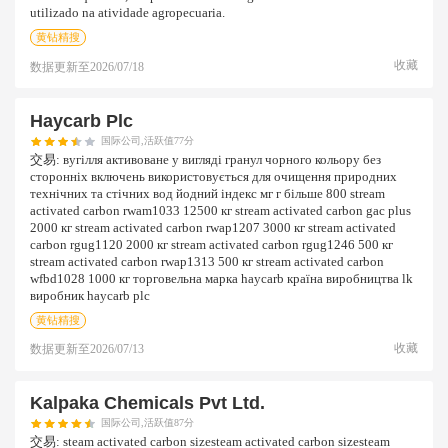
utilizado na atividade agropecuaria.
黄钻精搜
收藏
数据更新至
2026/07/18
Haycarb Plc
国际公司,活跃值77分
交易:
вугілля активоване у вигляді гранул чорного кольору без
сторонніх включень використовується для очищення природних
технічних та стічних вод йодний індекс мг г більше 800 stream
activated carbon rwam1033 12500 кг stream activated carbon gac plus
2000 кг stream activated carbon rwap1207 3000 кг stream activated
carbon rgug1120 2000 кг stream activated carbon rgug1246 500 кг
stream activated carbon rwap1313 500 кг stream activated carbon
wfbd1028 1000 кг торговельна марка haycarb країна виробництва lk
виробник haycarb plc
黄钻精搜
收藏
数据更新至
2026/07/13
Kalpaka Chemicals Pvt Ltd.
国际公司,活跃值87分
交易:
steam activated carbon sizesteam activated carbon sizesteam