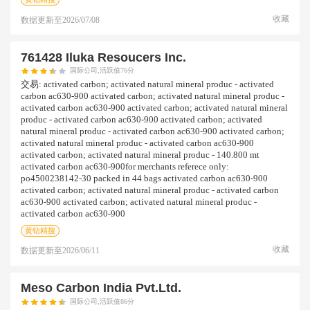
收藏
数据更新至
2026/07/08
761428 Iluka Resoucers Inc.
国际公司,活跃值76分
交易:
activated carbon; activated natural mineral produc - activated
carbon ac630-900 activated carbon; activated natural mineral produc -
activated carbon ac630-900 activated carbon; activated natural mineral
produc - activated carbon ac630-900 activated carbon; activated
natural mineral produc - activated carbon ac630-900 activated carbon;
activated natural mineral produc - activated carbon ac630-900
activated carbon; activated natural mineral produc - 140.800 mt
activated carbon ac630-900for merchants referece only:
po4500238142-30 packed in 44 bags activated carbon ac630-900
activated carbon; activated natural mineral produc - activated carbon
ac630-900 activated carbon; activated natural mineral produc -
activated carbon ac630-900
黄钻精搜
收藏
数据更新至
2026/06/11
Meso Carbon India Pvt.ltd.
国际公司,活跃值86分