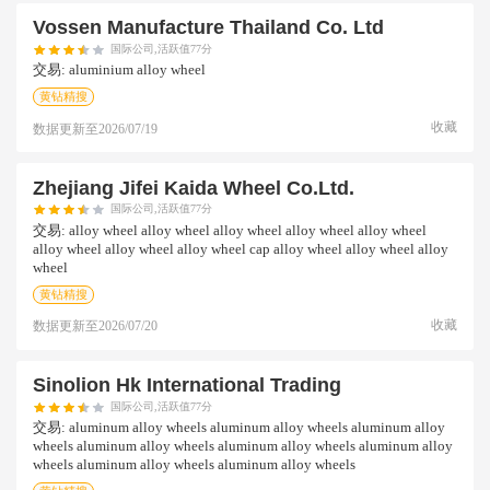
Vossen Manufacture Thailand Co. Ltd
国际公司,活跃值77分
交易:
aluminium alloy wheel
黄钻精搜
收藏
数据更新至
2026/07/19
Zhejiang Jifei Kaida Wheel Co.ltd.
国际公司,活跃值77分
交易:
alloy wheel alloy wheel alloy wheel alloy wheel alloy wheel
alloy wheel alloy wheel alloy wheel cap alloy wheel alloy wheel alloy
wheel
黄钻精搜
收藏
数据更新至
2026/07/20
Sinolion Hk International Trading
国际公司,活跃值77分
交易:
aluminum alloy wheels aluminum alloy wheels aluminum alloy
wheels aluminum alloy wheels aluminum alloy wheels aluminum alloy
wheels aluminum alloy wheels aluminum alloy wheels