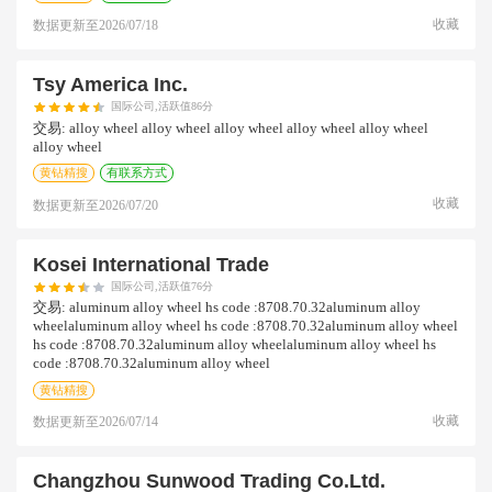
收藏
数据更新至
2026/07/18
Tsy America Inc.
国际公司,活跃值86分
交易:
alloy wheel alloy wheel alloy wheel alloy wheel alloy wheel
alloy wheel
黄钻精搜
有联系方式
收藏
数据更新至
2026/07/20
Kosei International Trade
国际公司,活跃值76分
交易:
aluminum alloy wheel hs code :8708.70.32aluminum alloy
wheelaluminum alloy wheel hs code :8708.70.32aluminum alloy wheel
hs code :8708.70.32aluminum alloy wheelaluminum alloy wheel hs
code :8708.70.32aluminum alloy wheel
黄钻精搜
收藏
数据更新至
2026/07/14
Changzhou Sunwood Trading Co.ltd.