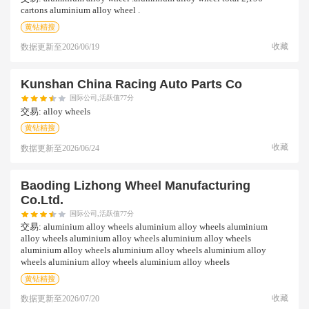
cartons aluminium alloy wheel .
黄钻精搜
收藏
数据更新至
2026/06/19
Kunshan China Racing Auto Parts Co
国际公司,活跃值77分
交易:
alloy wheels
黄钻精搜
收藏
数据更新至
2026/06/24
Baoding Lizhong Wheel Manufacturing
Co.ltd.
国际公司,活跃值77分
交易:
aluminium alloy wheels aluminium alloy wheels aluminium
alloy wheels aluminium alloy wheels aluminium alloy wheels
aluminium alloy wheels aluminium alloy wheels aluminium alloy
wheels aluminium alloy wheels aluminium alloy wheels
黄钻精搜
收藏
数据更新至
2026/07/20