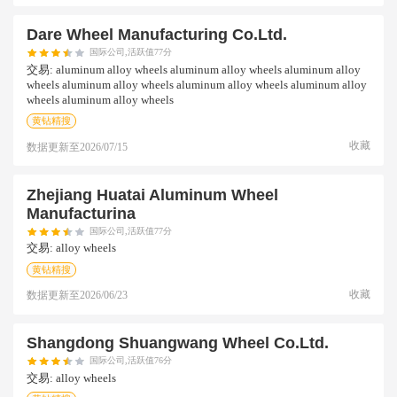
Dare Wheel Manufacturing Co.ltd.
国际公司,活跃值77分
交易:
aluminum alloy wheels aluminum alloy wheels aluminum alloy
wheels aluminum alloy wheels aluminum alloy wheels aluminum alloy
wheels aluminum alloy wheels
黄钻精搜
收藏
数据更新至
2026/07/15
Zhejiang Huatai Aluminum Wheel
Manufacturina
国际公司,活跃值77分
交易:
alloy wheels
黄钻精搜
收藏
数据更新至
2026/06/23
Shangdong Shuangwang Wheel Co.ltd.
国际公司,活跃值76分
交易:
alloy wheels