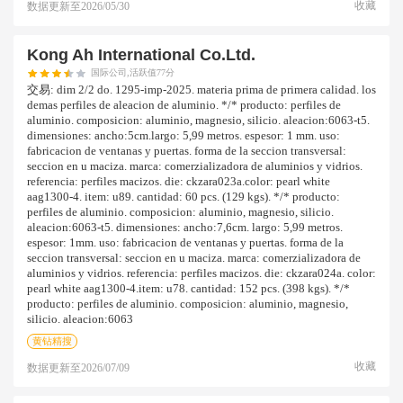
收藏
数据更新至
2026/05/30
Kong Ah International Co.ltd.
国际公司,活跃值77分
交易:
dim 2/2 do. 1295-imp-2025. materia prima de primera calidad. los
demas perfiles de aleacion de aluminio. */* producto: perfiles de
aluminio. composicion: aluminio, magnesio, silicio. aleacion:6063-t5.
dimensiones: ancho:5cm.largo: 5,99 metros. espesor: 1 mm. uso:
fabricacion de ventanas y puertas. forma de la seccion transversal:
seccion en u maciza. marca: comerzializadora de aluminios y vidrios.
referencia: perfiles macizos. die: ckzara023a.color: pearl white
aag1300-4. item: u89. cantidad: 60 pcs. (129 kgs). */* producto:
perfiles de aluminio. composicion: aluminio, magnesio, silicio.
aleacion:6063-t5. dimensiones: ancho:7,6cm. largo: 5,99 metros.
espesor: 1mm. uso: fabricacion de ventanas y puertas. forma de la
seccion transversal: seccion en u maciza. marca: comerzializadora de
aluminios y vidrios. referencia: perfiles macizos. die: ckzara024a. color:
pearl white aag1300-4.item: u78. cantidad: 152 pcs. (398 kgs). */*
producto: perfiles de aluminio. composicion: aluminio, magnesio,
silicio. aleacion:6063
黄钻精搜
收藏
数据更新至
2026/07/09