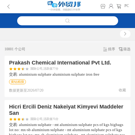
PC
10001 个公司
排序
筛选
Prakash Chemical International Pvt Ltd.
国际公司,活跃值77分
交易:
aluminium sulphate aluminium sulphate iron free
黄钻精搜
收藏
数据更新至
2026/07/20
Hicri Ercili Deniz Nakeiyat Kimyevi Maddeler
San
国际公司,活跃值75分
交易:
aluminium sulphate - mt aluminium sulphate pcs of kgs bigbags
lot no: mx-sb aluminium sulphate - mt aluminium sulphate pcs of kgs