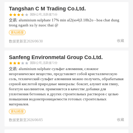
Tangshan C M Trading Co.ltd.
国际公司,活跃值75分
交易:
aluminium sulphate 17% min al2(so4)3.18h2o - hoa chat dung
trong nganh xu ly nuoc thai @
黄钻精搜
收藏
数据更新至
2026/06/30
Sanfeng Environmetal Group Co.ltd.
国际公司,活跃值72分
交易:
aluminium sulphate сульфат алюминия, сложное
неорганическое вещество, представляет собой кристаллическую
соль, технический сульфат алюминия можно получить, обрабатывая
серной кислотой природные минералы: боксит, алунит или глину,
богатую каолинитом. применяется в качестве добавки для
уплотнения бетонных и других строительных растворов с целью
повышения водонепроницаемости готовых строительных
материалов.
黄钻精搜
收藏
数据更新至
2026/06/05