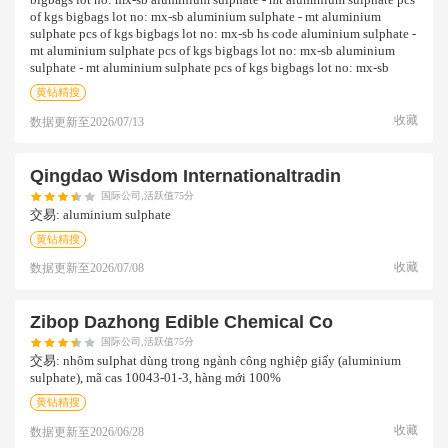
bigbags lot no: mx-sb aluminium sulphate - mt aluminium sulphate pcs
of kgs bigbags lot no: mx-sb aluminium sulphate - mt aluminium
sulphate pcs of kgs bigbags lot no: mx-sb hs code aluminium sulphate -
mt aluminium sulphate pcs of kgs bigbags lot no: mx-sb aluminium
sulphate - mt aluminium sulphate pcs of kgs bigbags lot no: mx-sb
黄钻精搜
收藏
数据更新至
2026/07/13
Qingdao Wisdom Internationaltradin
国际公司,活跃值75分
交易:
aluminium sulphate
黄钻精搜
收藏
数据更新至
2026/07/08
Zibop Dazhong Edible Chemical Co
国际公司,活跃值75分
交易:
nhôm sulphat dùng trong ngành công nghiệp giấy (aluminium
sulphate), mã cas 10043-01-3, hàng mới 100%
黄钻精搜
收藏
数据更新至
2026/06/28