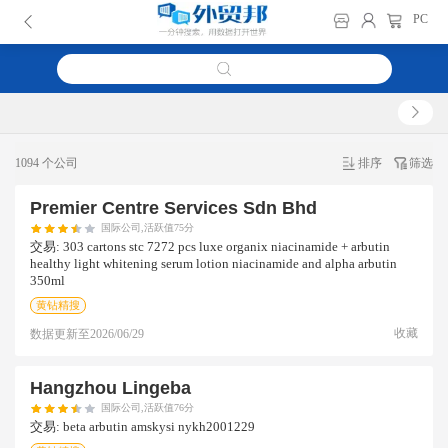
PC
1094 个公司
排序
筛选
Premier Centre Services Sdn Bhd
国际公司,活跃值75分
交易:
303 cartons stc 7272 pcs luxe organix niacinamide + arbutin
healthy light whitening serum lotion niacinamide and alpha arbutin
350ml
黄钻精搜
收藏
数据更新至
2026/06/29
Hangzhou Lingeba
国际公司,活跃值76分
交易:
beta arbutin amskysi nykh2001229