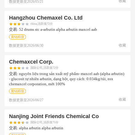
收藏
数据更新至
2026/05/21
Hangzhou Chemaxel Co. Ltd
china,活跃值72分
交易:
52 drums stc a-arbutin alpha arbutin maxcel aab
黄钻精搜
收藏
数据更新至
2026/06/30
Chemaxcel Corp.
国际公司,活跃值72分
交易:
nguyên liệu trong sản xuất mỹ phẩm- maxcel aab (alpha arbutin)
- glucosit tự nhiên arbutin, dạng bột, quy cách: 0.034kg/túi, nsx
chemaxcel corporation, mới 100%
黄钻精搜
收藏
数据更新至
2026/06/27
Nanjing Joint Friends Chemical Co
国际公司,活跃值75分
交易:
alpha arbutin alpha arbutin