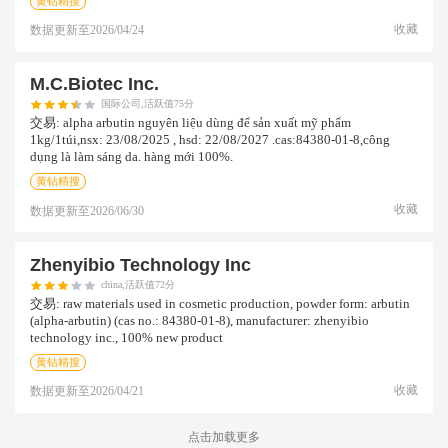
黄钻精搜
收藏
数据更新至
2026/04/24
M.c.biotec Inc.
国际公司,活跃值75分
交易:
alpha arbutin nguyên liệu dùng để sản xuất mỹ phẩm
1kg/1túi,nsx: 23/08/2025 , hsd: 22/08/2027 .cas:84380-01-8,công
dụng là làm sáng da. hàng mới 100%.
黄钻精搜
收藏
数据更新至
2026/06/30
Zhenyibio Technology Inc
china,活跃值72分
交易:
raw materials used in cosmetic production, powder form: arbutin
(alpha-arbutin) (cas no.: 84380-01-8), manufacturer: zhenyibio
technology inc., 100% new product
黄钻精搜
收藏
数据更新至
2026/04/21
点击加载更多