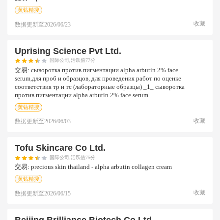
黄钻精搜
收藏
数据更新至
2026/06/23
Uprising Science Pvt Ltd.
国际公司,活跃值77分
交易:
сыворотка против пигментации alpha arbutin 2% face
serum,для проб и образцов, для проведения работ по оценке
соответствия тр и тс (лабораторные образцы) _1_ сыворотка
против пигментации alpha arbutin 2% face serum
黄钻精搜
收藏
数据更新至
2026/06/03
Tofu Skincare Co Ltd.
国际公司,活跃值75分
交易:
precious skin thailand - alpha arbutin collagen cream
黄钻精搜
收藏
数据更新至
2026/06/15
Beijing Brilliance Biotech Co.ltd.