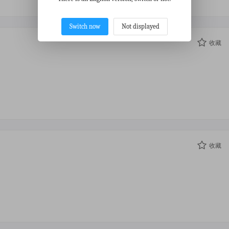
Switch now
Not displayed
收藏
收藏