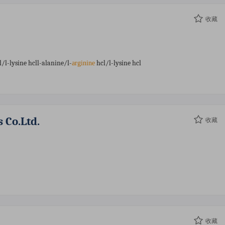
收藏
/l-lysine hcll-alanine/l-
hcl/l-lysine hcl
arginine
 Co.ltd.
收藏
收藏