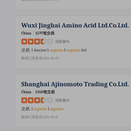
Wuxi Jinghai Amino Acid Ltd.co.ltd.
China
|
1597笔交易
活跃值76
l-leucine l-
l-
hcl
交易:
arginine
arginine
数据已更新至2026-06-29
Shanghai Ajinomoto Trading Co.ltd.
China
|
1450笔交易
活跃值76
l
l
交易:
arginine
arginine
数据已更新至2026-06-17