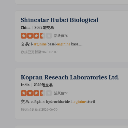
Shinestar Hubei Biological
China
|
3052笔交易
活跃值76
l-
basel-
base.....
交易:
arginine
arginine
数据已更新至2026-07-09
Kopran Reseach Laboratories Ltd.
India
|
7045笔交易
活跃值77
cefepime hydrochloride l
steril
交易:
arginine
数据已更新至2026-06-30