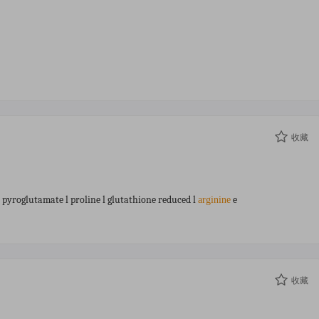
收藏
 pyroglutamate l proline l glutathione reduced l
e
arginine
收藏