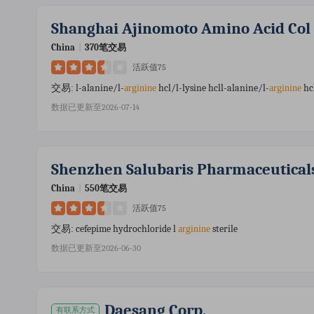
Shanghai Ajinomoto Amino Acid Col
China
|
370笔交易
活跃值75
l-alanine/l-
hcl/l-lysine hcll-alanine/l-
hcl
交易:
arginine
arginine
数据已更新至2026-07-14
Shenzhen Salubaris Pharmaceuticals
China
|
550笔交易
活跃值75
cefepime hydrochloride l
sterile
交易:
arginine
数据已更新至2026-06-30
Daesang Corp.
有联系方式