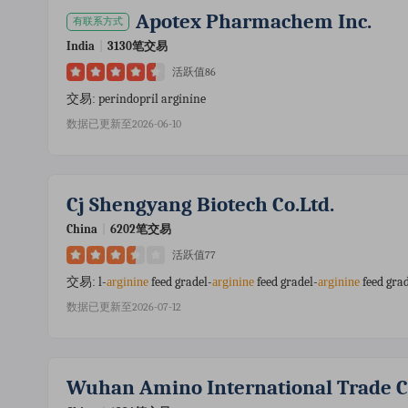
Apotex Pharmachem Inc.
有联系方式
India
|
3130笔交易
活跃值86
peri̇ndopri̇l argi̇ni̇ne
交易:
数据已更新至2026-06-10
Cj Shengyang Biotech Co.ltd.
China
|
6202笔交易
活跃值77
l-
feed gradel-
feed gradel-
feed gra
交易:
arginine
arginine
arginine
数据已更新至2026-07-12
Wuhan Amino International Trade Co