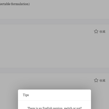
jectable formulation)
收藏
收藏
Tips
There is an English version, switch or not?