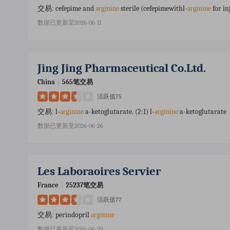
cefepime and
sterile (cefepimewithl-
for in
交易:
arginine
arginine
数据已更新至2026-06-11
Jing Jing Pharmaceutical Co.ltd.
China
|
565笔交易
活跃值75
l-
a-ketoglutarate. (2:1) l-
a-ketoglutarate
交易:
arginine
arginine
数据已更新至2026-06-26
Les Laboraoires Servier
France
|
25237笔交易
活跃值77
perindopril
交易:
arginine
数据已更新至2026-06-29