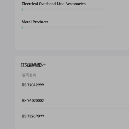
Electrical Overhead Line Accessories
Metal Products
HS编码统计
编码名称
HS 72042999
HS 76020002
HS 73269099