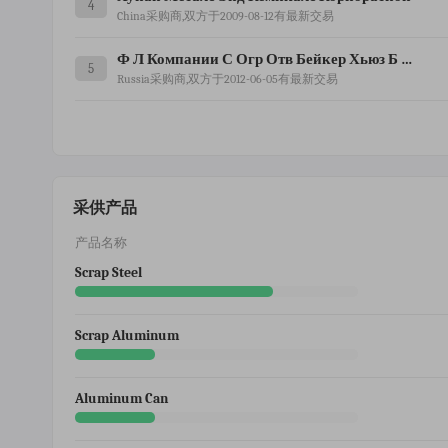
4
China采购商,双方于2009-08-12有最新交易
Ф Л Компании С Огр Отв Бейкер Хьюз Б В Нидерланды
5
Russia采购商,双方于2012-06-05有最新交易
采供产品
产品名称
Scrap Steel
Scrap Aluminum
Aluminum Can