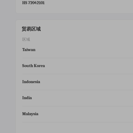
HS 72042101
贸易区域
区域
Taiwan
South Korea
Indonesia
India
Malaysia