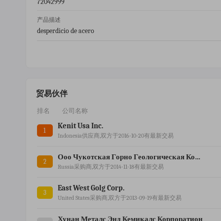
72042999
产品描述
desperdicio de acero
贸易伙伴
排名
公司名称
Kenit Usa Inc.
1
Indonesia供应商,双方于2016-10-20有最新交易
Ооо Чукотская Горно Геологическая Компания
2
Russia采购商,双方于2014-11-18有最新交易
East West Golg Corp.
3
United States采购商,双方于2013-09-19有最新交易
Хунан Металс Энд Кемикалс Корпоратион