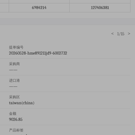
6984214
127406381
<
>
1/15
提单编号
20260528-hme891211jd9-6002732
采购商
——
进口港
——
采购区
taiwan(china)
金额
9026.85
产品标签