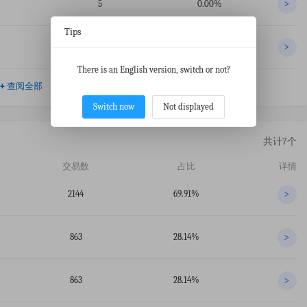
5
0.00%
>
Tips
3
0.00%
>
There is an English version, switch or not?
+
查阅全部
Switch now
Not displayed
共计7个
交易数
占比
详情
2144
69.91%
>
863
28.14%
>
863
28.14%
>