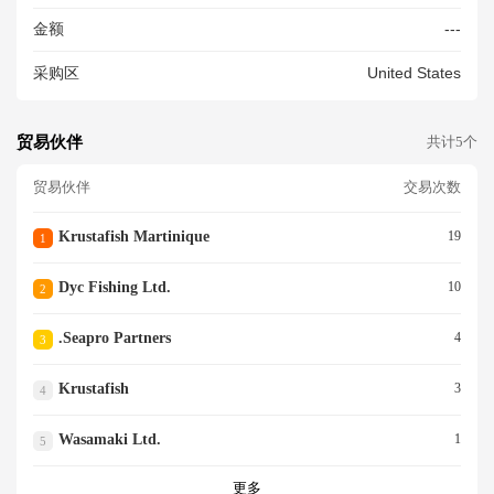
NING FROZEN WHOLE LOBS
金额
---
TE (LANGOUSTE ENTIERE C
RUE) 593 CASES NET WEIG
采购区
United States
HT = 6624.04 KG CARGO IS
STOWED IN A REFRIGERATE
D CONTAINER STHE SHIPPE
R S REQUESTED CARRYING
贸易伙伴
共计5个
TEMPERATURE -20 DEGREE
S C<BR/>
贸易伙伴
交易次数
Krustafish Martinique
19
1
Dyc Fishing Ltd.
10
2
.seapro Partners
4
3
Krustafish
3
4
Wasamaki Ltd.
1
5
更多