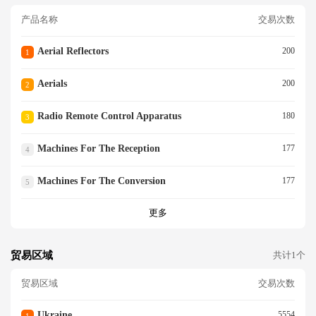
产品名称
交易次数
Aerial Reflectors
200
1
Aerials
200
2
Radio Remote Control Apparatus
180
3
Machines For The Reception
177
4
Machines For The Conversion
177
5
更多
贸易区域
共计1个
贸易区域
交易次数
Ukraine
5554