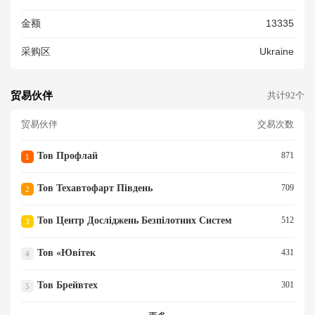
ШТ КОМПЛ ВИРОБНИК KAP
金额
13335
EK LTD ТОРГОВЕЛЬНА МАР
КА BOTBLOX КРАЇНА ВИРОБ
采购区
Ukraine
НИЦТВА CN
贸易伙伴
共计92个
贸易伙伴
交易次数
Тов Профлай
871
1
Тов Техавтофарт Південь
709
2
Тов Центр Досліджень Безпілотних Систем
512
3
Тов «ювітек
431
4
Тов Брейвтех
301
5