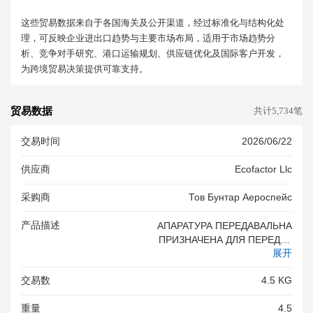
这些贸易数据来自于各国海关及公开渠道，经过标准化与结构化处
理，可反映企业进出口趋势与主要市场布局，适用于市场趋势分
析、竞争对手研究、港口运输规划、供应链优化及国际客户开发，
为跨境贸易决策提供可靠支持。
贸易数据
共计5,734笔
交易时间
2026/06/22
供应商
Ecofactor Llc
采购商
Тов Бунтар Аероспейс
产品描述
АПАРАТУРА ПЕРЕДАВАЛЬНА
ПРИЗНАЧЕНА ДЛЯ ПЕРЕДАЧ
展开
І ЗОБРАЖЕННЯ ДЛЯ ЦИВІЛЬ
НОГО ВИКОРИСТАННЯ SWI
交易数
4.5 KG
TCHBLOX INDUSTRIAL МОД
УЛЬ МЕРЕЖЕВОГО КОМУТА
重量
4.5
ТОРА BOTBLOX SWITCH 70