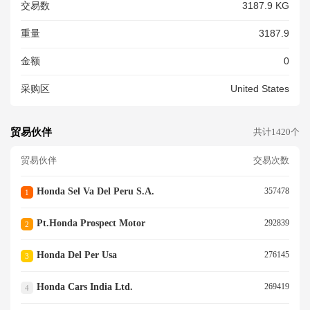
交易数
3187.9 KG
AYBILL HS8708.29 EMAILHO
NDAMANUFACTU RING IMP
重量
3187.9
ORTSAHM.HONDA.COM XXX
XXXXXXXXXXXX CKD PARTS
金额
0
FOR ALL TERRAIN VEHICLE
<br/>
采购区
United States
贸易伙伴
共计1420个
贸易伙伴
交易次数
Honda Sel Va Del Peru S.a.
357478
1
Pt.honda Prospect Motor
292839
2
Honda Del Per Usa
276145
3
Honda Cars India Ltd.
269419
4