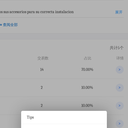
 sus accesorios para su correcta instalacion
展开
+
查阅全部
共计5个
交易数
占比
详情
14
70.00%
>
2
10.00%
>
2
10.00%
>
Tips
1
5.00%
>