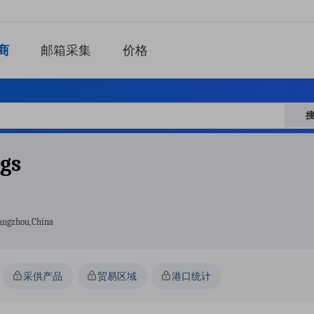
商
邮箱采集
价格
ngs
angzhou,china
采供产品
贸易区域
港口统计