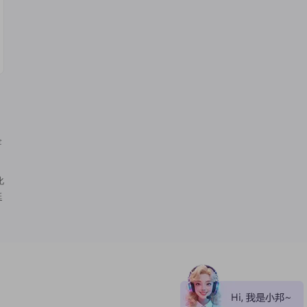
企
。
化
延