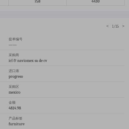
758
4430
<
>
1/15
提单编号
——
采购商
icl & naviomex sa de cv
进口港
progreso
采购区
mexico
金额
4814.98
产品标签
furniture