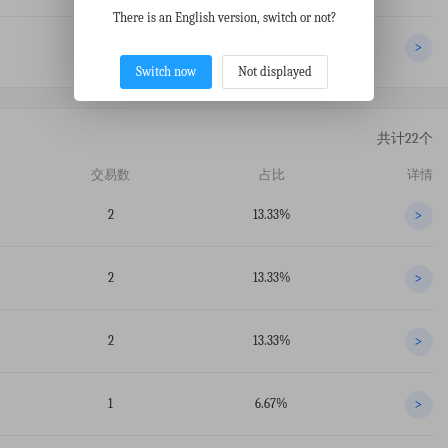
There is an English version, switch or not?
1
5.00%
>
Switch now
Not displayed
共计22个
交易数
占比
详情
2
13.33%
>
2
13.33%
>
2
13.33%
>
1
6.67%
>