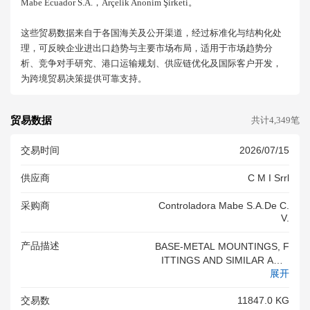
Mabe Ecuador S.a.，arçelik Anonim Şirketi。
这些贸易数据来自于各国海关及公开渠道，经过标准化与结构化处
理，可反映企业进出口趋势与主要市场布局，适用于市场趋势分
析、竞争对手研究、港口运输规划、供应链优化及国际客户开发，
为跨境贸易决策提供可靠支持。
贸易数据
共计4,349笔
交易时间
2026/07/15
供应商
C M I Srrl
采购商
Controladora Mabe S.a.de C.
V.
产品描述
BASE-METAL MOUNTINGS, F
ITTINGS AND SIMILAR ARTI
展开
CLE - HINGES INV. XXXXXXX
XXX+259+260+261+262 +263
交易数
11847.0 KG
<br/>