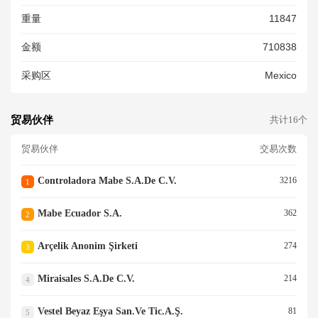
重量
11847
金额
710838
采购区
Mexico
贸易伙伴
共计16个
贸易伙伴
交易次数
Controladora Mabe S.a.de C.v.
3216
1
Mabe Ecuador S.a.
362
2
Arçelik Anonim Şirketi
274
3
Miraisales S.a.de C.v.
214
4
Vestel Beyaz Eşya San.ve Tic.a.ş.
81
5