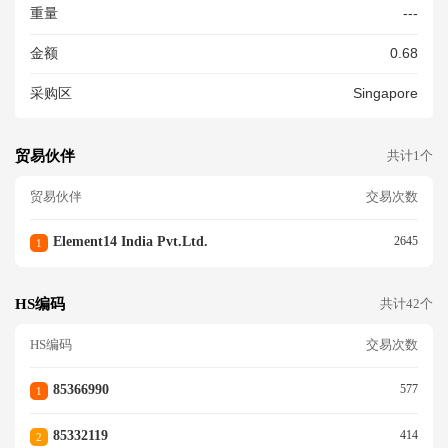
重量
---
金额
0.68
采购区
Singapore
贸易伙伴
共计1个
贸易伙伴
交易次数
Element14 India Pvt.ltd.
2645
1
HS编码
共计42个
HS编码
交易次数
85366990
577
1
85332119
414
2