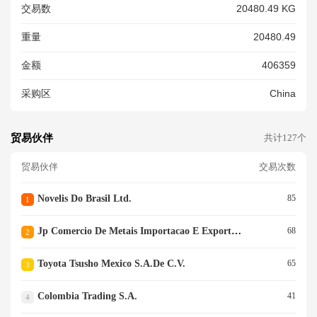
交易数
20480.49 KG
重量
20480.49
金额
406359
采购区
China
贸易伙伴
共计127个
贸易伙伴
交易次数
Novelis Do Brasil Ltd.
85
1
Jp Comercio De Metais Importacao E Exportacao Ltda.
68
2
Toyota Tsusho Mexico S.a.de C.v.
65
3
Colombia Trading S.a.
41
4