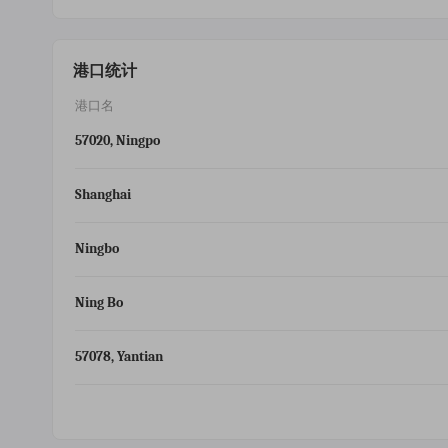
港口统计
港口名
57020, Ningpo
Shanghai
Ningbo
Ning Bo
57078, Yantian