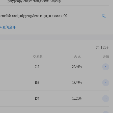
polypropylene,carton,xxxxx,lids,cup
lene lids and polypropylene cups po xxxxxx-00
展开
+
查阅全部
共计51个
交易数
占比
详情
214
24.46%
>
153
17.49%
>
134
15.31%
>