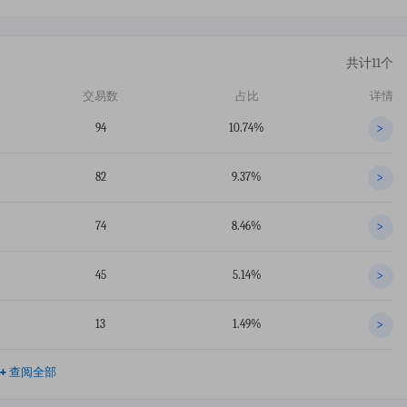
共计11个
交易数
占比
详情
94
10.74%
>
82
9.37%
>
74
8.46%
>
45
5.14%
>
13
1.49%
>
+
查阅全部