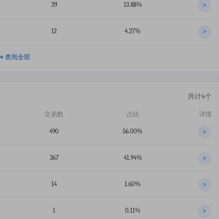
39
13.88%
>
12
4.27%
>
+
查阅全部
共计4个
交易数
占比
详情
490
56.00%
>
367
41.94%
>
14
1.60%
>
1
0.11%
>