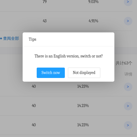
79
9.03%
>
43
4.91%
>
+
查阅全部
Tips
There is an English version, switch or not?
共计63个
Switch now
Not displayed
交易数
占比
详情
40
14.23%
>
40
14.23%
>
40
14.23%
>