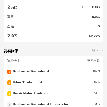
GE LH MACHINED, SU PPOR
交易数
19353.0 KG
T_ENGINE, CAM ADJUSTME
NT, ARM_PITMAN MA CHINE
重量
19353
D,HUB WHEEL MACHINED)<
Br/>
金额
0
采购区
Mexico
贸易伙伴
共计158个
贸易伙伴
交易次数
Bombardier Recreational
18599
1
Hdmc Thailand Ltd.
8536
2
Ducati Motor Thailand Co.ltd.
5001
3
Bombardier Recreational Products Inc.
3305
4