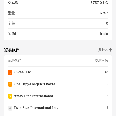
交易数
6757.0 KG
6 8414590091 DESTINATION:
VANCOUVER, CANADA VEND
重量
6757
OR DECLARE: NO WOOD PA
CKAGING CONTAINED WITHI
金额
0
N SHIPMENT. GLN NO.: 0681
131000000 DEPT NO.: 00011
采购区
India
2ND NOTIFY:DAMCO DISTRI
BUTION CANADA INC 8400RI
VER ROAD DELTA, BC V4G 1
B5 BUSINESS NUMBER:8786
贸易伙伴
共计22个
34518<br/>
贸易伙伴
交易次数
O2cool Llc
63
1
Ооо Леруа Мерлен Восто
10
2
Amoy Line International
8
3
Twin Star International Inc.
8
4