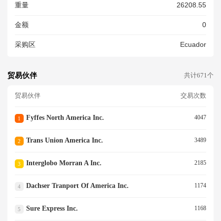
重量
26208.55
金额
0
采购区
Ecuador
贸易伙伴
共计671个
贸易伙伴
交易次数
Fyffes North America Inc.
4047
1
Trans Union America Inc.
3489
2
Interglobo Morran A Inc.
2185
3
Dachser Tranport Of America Inc.
1174
4
Sure Express Inc.
1168
5