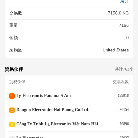
展开
DING RANGE MODEL SUFFI
X QTY LREN6321VE BSTLLG
交易数
7156.0 KG
A 84 EA -------------GENERIC
DESCRIPTION-------------FREI
重量
7156
GHT PREPAID THIS NVOCC
NON AUTOMATED HOUSE BI
金额
0
LL COVERS MA BILL SGN322
8368<br/>
采购区
United States
贸易伙伴
共计763个
贸易伙伴
交易次数
Lg Electroncis Panama S Am
139918
1
Dongdo Electronics Hai Phong Co.ltd.
86154
2
Công Ty Tnhh Lg Electronics Việt Nam Hải Phòng
79896
3
37937