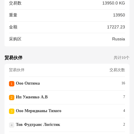
交易数
13950.0 KG
К, СКРЕПЛЕННЫХ ВМЕСТЕ,
ШЛИФОВАННЫЕ, РАЗМЕР 2
重量
13950
10*4.8 ММ - 1 860 000 ПАР У
ЛОЖЕНЫ В 620 КАРТ.КОРОБ
金额
17227.23
ОК ПО 3000 ПАР В КАЖДОЙ.
采购区
Russia
贸易伙伴
共计10个
贸易伙伴
交易次数
Ооо Оптима
16
1
Ип Ужвенко А.в
7
2
Ооо Меридианы Тихого
4
3
Тов Фудтранс Логістик
2
4