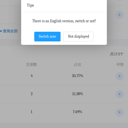
Tips
28
1.28%
>
There is an English version, switch or not?
+
查阅全部
Switch now
Not displayed
共计3个
交易数
占比
详情
4
30.77%
>
2
15.38%
>
1
7.69%
>