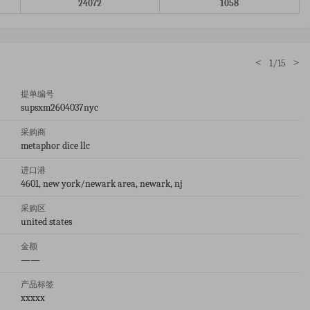
24072
1058
<
>
1/15
提单编号
supsxm2604037nyc
采购商
metaphor dice llc
进口港
4601, new york/newark area, newark, nj
采购区
united states
金额
——
产品标签
xxxxx