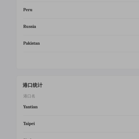
Peru
Russia
Pakistan
港口统计
港口名
Yantian
Taipei