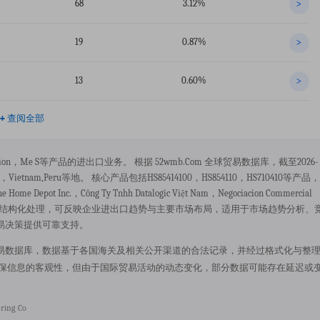
68
3.12%
>
19
0.87%
>
13
0.60%
>
+
查阅全部
election，me S等产品的进出口业务。 根据 52wmb.com 全球贸易数据库，截至2026-
ietnam,peru等地。 核心产品包括HS85414100，HS854110，HS710410等产品，
 Inc.，công Ty Tnhh Datalogic Việt Nam，negociacion Commercial
准化与结构化处理，可反映企业进出口趋势与主要市场布局，适用于市场趋势分析、
易决策提供可靠支持。
mb.com 全球贸易数据库，数据基于各国海关及相关公开渠道的合法记录，并经过格式化与整
确保信息的客观性，但由于国际贸易活动的动态变化，部分数据可能存在延迟或
ring Co