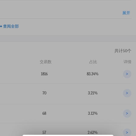
展开
+
查阅全部
共计50个
交易数
占比
详情
1816
83.34%
>
70
3.21%
>
68
3.12%
>
57
2.62%
>