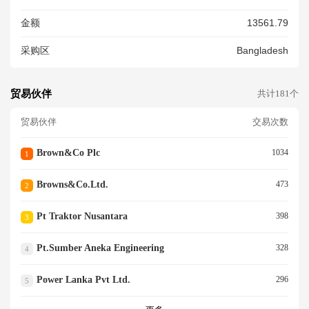
金额
13561.79
采购区
Bangladesh
贸易伙伴
共计181个
贸易伙伴
交易次数
Brown&co Plc
1034
1
Browns&co.ltd.
473
2
Pt Traktor Nusantara
398
3
Pt.sumber Aneka Engineering
328
4
Power Lanka Pvt Ltd.
296
5