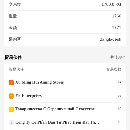
交易数
1760.0 KG
重量
1760
金额
1771
采购区
Bangladesh
贸易伙伴
共计38个
贸易伙伴
交易次数
Xu Ming Hui Aming Stores
114
1
Yk Enterprises
33
2
Товарищество С Ограниченной Ответственностью Trading Telecom
19
3
Công Ty Cổ Phần Đầu Tư Phát Triển Đất Thắng
18
4