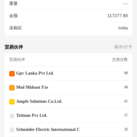
重量
---
金额
117277.88
采购区
India
贸易伙伴
共计127个
贸易伙伴
交易次数
Gpv Lanka Pvt Ltd.
98
1
Mssl Mideast Fze
48
2
Ample Solutions Co.ltd.
41
3
Tritium Pvt Ltd.
37
4
Schneider Electric International C
26
5