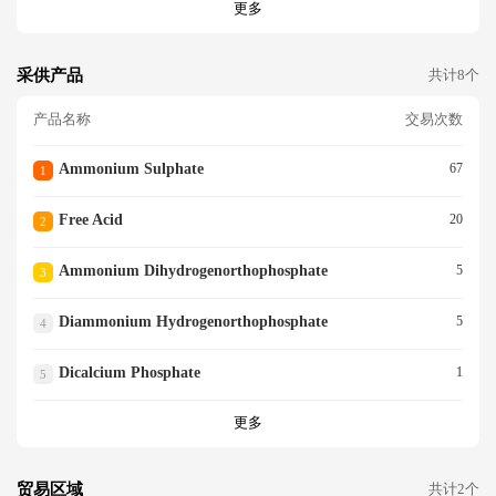
更多
采供产品
共计8个
产品名称
交易次数
Ammonium Sulphate
67
1
Free Acid
20
2
Ammonium Dihydrogenorthophosphate
5
3
Diammonium Hydrogenorthophosphate
5
4
Dicalcium Phosphate
1
5
更多
贸易区域
共计2个