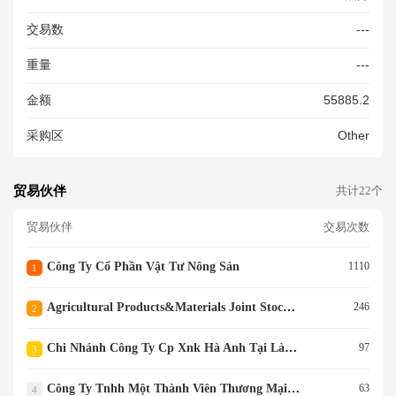
S:20,5%,Độ Ẩm:1%,S:24%,Axit
交易数
---
Tự Do(quy Về H2SO4):1%.Dạ
Ng Hạt Nhỏ Không Đồng Đều,
重量
---
Bao PE/PP,TL Tịnh 50kg/bao.
TQ Sx
金额
55885.2
采购区
Other
贸易伙伴
共计22个
贸易伙伴
交易次数
Công Ty Cổ Phần Vật Tư Nông Sản
1110
1
Agricultural Products&materials Joint Stock Co
246
2
Chi Nhánh Công Ty Cp Xnk Hà Anh Tại Lào Cai
97
3
Công Ty Tnhh Một Thành Viên Thương Mại Tú Thanh Hà
63
4