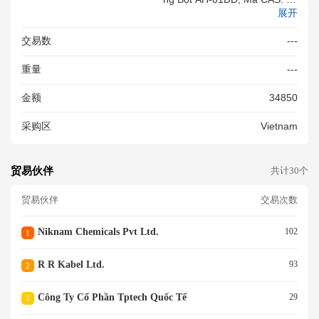
展开
645-51-2, Hãng Luoyang Zho
Ngchao Dùng Để Sản Xuất Bả
交易数
---
O Ôn Cao Su Xốp Cách Âm C
Ách Nhiệt Đóng Gói 20kg/bao,
重量
---
Hàng Mới 100%
金额
34850
采购区
Vietnam
贸易伙伴
共计30个
贸易伙伴
交易次数
Niknam Chemicals Pvt Ltd.
102
1
R R Kabel Ltd.
93
2
Công Ty Cổ Phần Tptech Quốc Tế
29
3