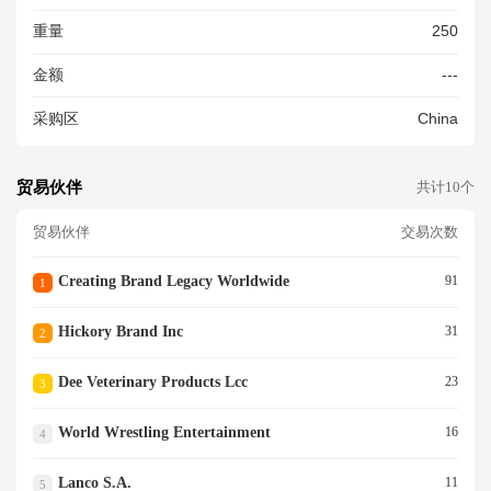
重量
250
金额
---
采购区
China
贸易伙伴
共计10个
贸易伙伴
交易次数
Creating Brand Legacy Worldwide
91
1
Hickory Brand Inc
31
2
Dee Veterinary Products Lcc
23
3
World Wrestling Entertainment
16
4
Lanco S.a.
11
5