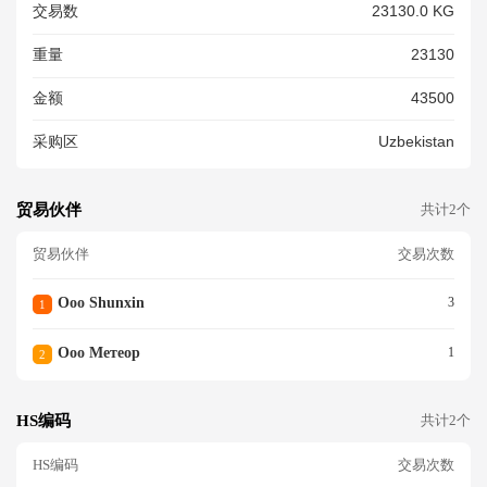
交易数
23130.0 KG
ЯНЫЙ, 5 СЕКЦИОННЫЙ, С Т
ЕРМОСТАТОМ РЕГУЛИРОВК
重量
23130
И ТЕМПЕРАТУРЫ, МОЩНОС
ТЬ - 2000 ВТ, НАПРЯЖЕНИЕ
金额
43500
- 220 / 240 В, ЧАСТОТА ТОК
А - 50 / 60 ГЦ, ИЗГОТОВЛЕН
采购区
Uzbekistan
О В КИТАЕ. - КОЛ.
贸易伙伴
共计2个
贸易伙伴
交易次数
Ooo Shunxin
3
1
Ооо Метеор
1
2
HS编码
共计2个
HS编码
交易次数