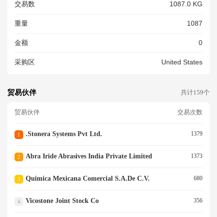
交易数
1087.0 KG
重量
1087
金额
0
采购区
United States
贸易伙伴
共计159个
贸易伙伴
交易次数
.stonera Systems Pvt Ltd.
1379
1
Abra Iride Abrasives India Private Limited
1373
2
Quimica Mexicana Comercial S.a.de C.v.
680
3
Vicostone Joint Stock Co
356
4