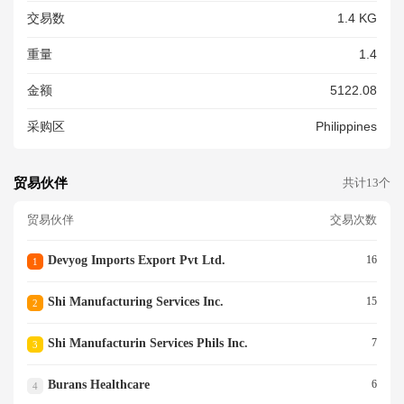
ISHED GOODS COMPRESSO
交易数
1.4 KG
R UNITS)
重量
1.4
金额
5122.08
采购区
Philippines
贸易伙伴
共计13个
贸易伙伴
交易次数
Devyog Imports Export Pvt Ltd.
16
1
Shi Manufacturing Services Inc.
15
2
Shi Manufacturin Services Phils Inc.
7
3
Burans Healthcare
6
4