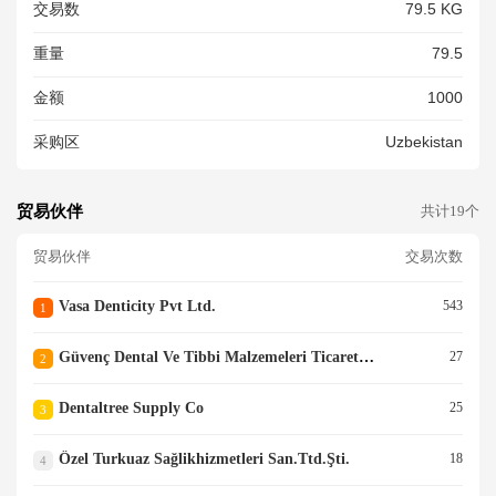
交易数
79.5 KG
Ает Крышка.Винт Крышки.Гае
Чный Ключ), , -500 Комплект.
重量
79.5
2026 Г. Выпуск. Про-ТельFos
Han Wenjian Medical Instrume
金额
1000
Nt Co, .LTD Китай.-Вес 77 Кг.
500 Шт - 5 Кар
采购区
Uzbekistan
贸易伙伴
共计19个
贸易伙伴
交易次数
Vasa Denticity Pvt Ltd.
543
1
Güvenç Dental Ve Tibbi Malzemeleri Ticaret Limited Şirketi
27
2
Dentaltree Supply Co
25
3
Özel Turkuaz Sağlikhizmetleri San.ttd.şti.
18
4