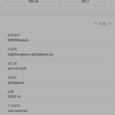
205.53
125.7
<
>
1/15
提单编号
009090twhnh
采购商
eagleburgmann philippines inc.
进口港
port of clark
采购区
philippines
金额
20207.41
产品标签
raw material