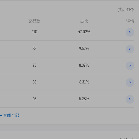
共计41个
交易数
占比
详情
410
47.02%
>
83
9.52%
>
73
8.37%
>
55
6.31%
>
46
5.28%
>
+
查阅全部