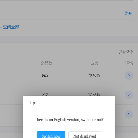
展开
+
查阅全部
共计3个
交易数
占比
详情
1412
79.46%
>
312
17.56%
>
Tips
1
0.06%
>
There is an English version, switch or not?
Switch now
Not displayed