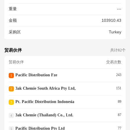
重量
---
金额
103910.43
采购区
Turkey
贸易伙伴
共计82个
贸易伙伴
交易次数
Pacific Distribution Fze
243
1
3ak Chemie South Africa Pty Ltd,
151
2
Pt. Pacific Distribution Indonesia
89
3
3ak Chemie (thailand) Co., Ltd.
87
4
Pacific Distribution Pty Ltd
77
5