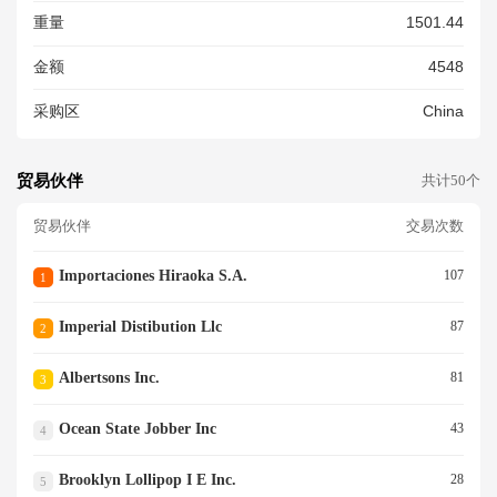
重量
1501.44
金额
4548
采购区
China
贸易伙伴
共计50个
贸易伙伴
交易次数
Importaciones Hiraoka S.a.
107
1
Imperial Distibution Llc
87
2
Albertsons Inc.
81
3
Ocean State Jobber Inc
43
4
Brooklyn Lollipop I E Inc.
28
5