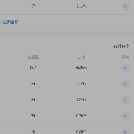
57
2.16%
>
+
查阅全部
共计14个
交易数
占比
详情
1214
46.05%
>
84
3.19%
>
34
1.29%
>
20
0.76%
>
18
0.68%
>