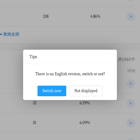
128
4.86%
>
+
查阅全部
Tips
共计67个
交易数
占比
详情
There is an English version, switch or not?
95
18.66%
>
Switch now
Not displayed
32
6.29%
>
31
6.09%
>