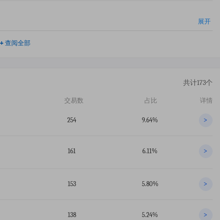
展开
+
查阅全部
共计173个
交易数
占比
详情
254
9.64%
>
161
6.11%
>
153
5.80%
>
138
5.24%
>