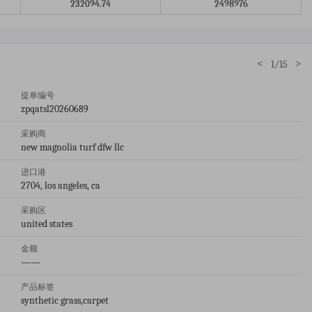
232094.74
2498976
<
>
1/15
提单编号
zpqatsl20260689
采购商
new magnolia turf dfw llc
进口港
2704, los angeles, ca
采购区
united states
金额
——
产品标签
synthetic grass,carpet