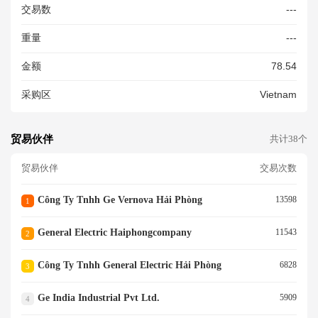
交易数
---
M, Dùng Kết Nối Trong Tủ Điề
U Khiển Điện Cho Tua Bin Gió.
重量
---
Hàng Mới 100%
金额
78.54
采购区
Vietnam
贸易伙伴
共计38个
贸易伙伴
交易次数
Công Ty Tnhh Ge Vernova Hải Phòng
13598
1
General Electric Haiphongcompany
11543
2
Công Ty Tnhh General Electric Hải Phòng
6828
3
Ge India Industrial Pvt Ltd.
5909
4