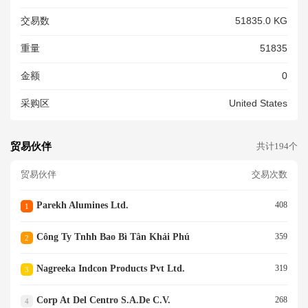
交易数
51835.0 KG
重量
51835
金额
0
采购区
United States
贸易伙伴
共计194个
贸易伙伴
交易次数
Parekh Alumines Ltd.
408
1
Công Ty Tnhh Bao Bì Tân Khải Phú
359
2
Nagreeka Indcon Products Pvt Ltd.
319
3
Corp At Del Centro S.a.de C.v.
268
4