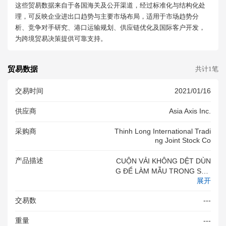
这些贸易数据来自于各国海关及公开渠道，经过标准化与结构化处
理，可反映企业进出口趋势与主要市场布局，适用于市场趋势分
析、竞争对手研究、港口运输规划、供应链优化及国际客户开发，
为跨境贸易决策提供可靠支持。
贸易数据
共计1笔
交易时间
2021/01/16
供应商
Asia Axis Inc.
采购商
Thinh Long International Tradi
Ng Joint Stock Co
产品描述
CUỘN VẢI KHÔNG DỆT DÙN
G ĐỂ LÀM MẪU TRONG SẢN
展开
XUẤT KHẨU TRANG, 25G/M
2, CHẤT LIỆU: MELT BLOWN-
交易数
---
POLYPROPYLENE, KÍCH TH
ƯỚC: RỘNG 17.5CM, DÀI 1,4
重量
---
58M, 10KG/ CUỘN, MỚI 10